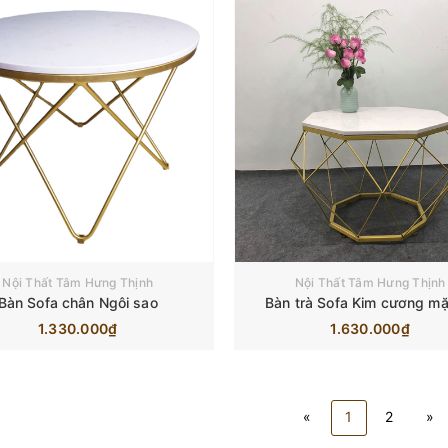
Nội Thất Tâm Hưng Thịnh
Nội Thất Tâm Hưng Thịnh
Bàn Sofa chân Ngôi sao
Bàn trà Sofa Kim cương mặ
1.330.000₫
1.630.000₫
«
1
2
»