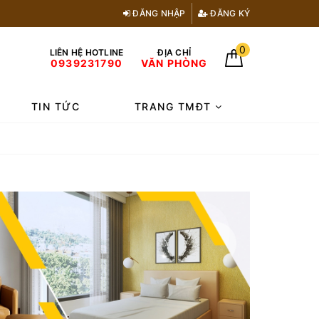
ĐĂNG NHẬP
ĐĂNG KÝ
0
LIÊN HỆ HOTLINE
ĐỊA CHỈ
0939231790
VĂN PHÒNG
TIN TỨC
TRANG TMĐT