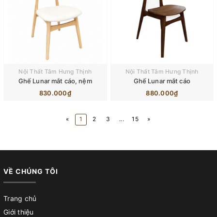
Nội Thất Tâm Hưng Thịnh
Nội Thất Tâm Hưng Thịnh
Ghế Lunar mắt cáo, nệm
Ghế Lunar mắt cáo
830.000₫
880.000₫
«
1
2
3
...
15
»
VỀ CHÚNG TÔI
Trang chủ
Giới thiệu