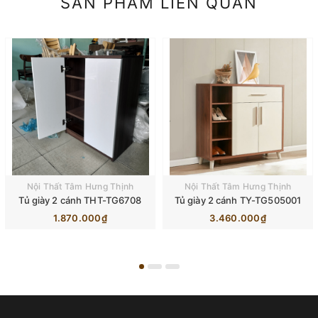
SẢN PHẨM LIÊN QUAN
Nội Thất Tâm Hưng Thịnh
Nội Thất Tâm Hưng Thịnh
Tủ giày 2 cánh THT-TG6708
Tủ giày 2 cánh TY-TG505001
1.870.000₫
3.460.000₫