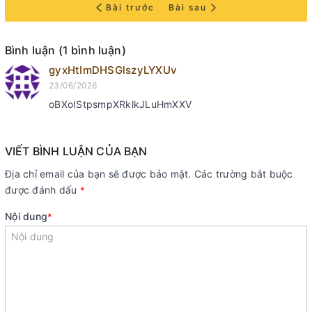
Bài trước
Bài sau
Bình luận (1 bình luận)
gyxHtImDHSGlszyLYXUv
23/06/2026
oBXoIStpsmpXRklkJLuHmXXV
VIẾT BÌNH LUẬN CỦA BẠN
Địa chỉ email của bạn sẽ được bảo mật. Các trường bắt buộc
được đánh dấu
*
Nội dung
*