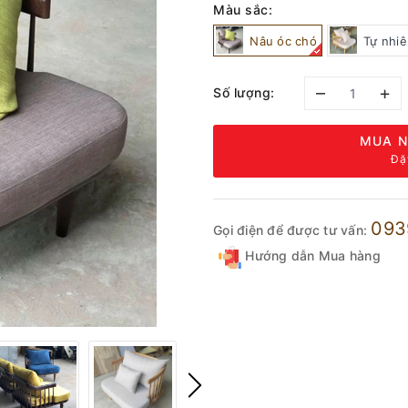
Màu sắc:
Nâu óc chó
Tự nhiê
–
+
Số lượng:
MUA N
Đặ
093
Gọi điện để được tư vấn:
Hướng dẫn Mua hàng