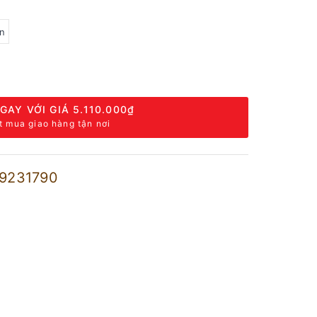
n
GAY VỚI GIÁ
5.110.000₫
t mua giao hàng tận nơi
9231790