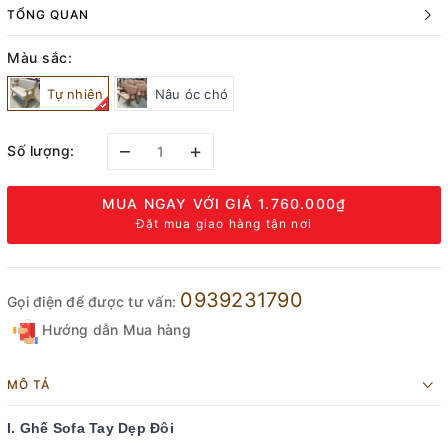
TỔNG QUAN
Màu sắc:
Tự nhiên
Nâu óc chó
–
+
Số lượng:
MUA NGAY VỚI GIÁ
1.760.000₫
Đặt mua giao hàng tận nơi
0939231790
Gọi điện để được tư vấn:
Hướng dẫn Mua hàng
MÔ TẢ
I. Ghế Sofa Tay Dẹp Đôi