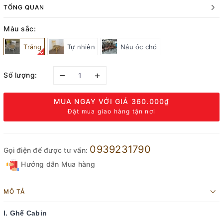
TỔNG QUAN
Màu sắc:
Trắng
Tự nhiên
Nâu óc chó
–
+
Số lượng:
MUA NGAY VỚI GIÁ
360.000₫
Đặt mua giao hàng tận nơi
0939231790
Gọi điện để được tư vấn:
Hướng dẫn Mua hàng
MÔ TẢ
I. Ghế Cabin