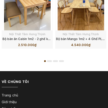
Nội Thất Tâm Hưng Thịnh
Nội Thất Tâm Hưng Thịnh
Bộ bàn ăn Cabin 1m2 - 2 ghế kèm Băng dài
Bộ bàn Mango 1m2 + 4 Ghế PLC mắt cáo
2.510.000₫
4.540.000₫
VỀ CHÚNG TÔI
Trang chủ
Giới thiệu