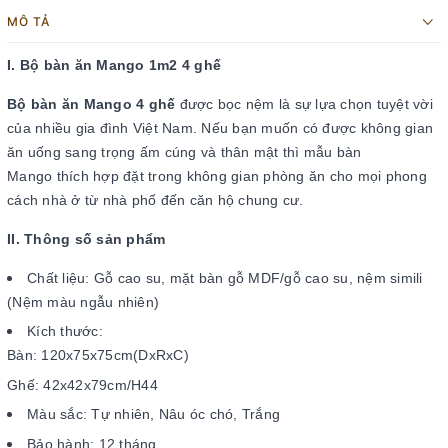
MÔ TẢ
I. Bộ bàn ăn Mango 1m2 4 ghế
Bộ bàn ăn Mango 4 ghế
được bọc nệm là sự lựa chọn tuyệt vời
của nhiều gia đình Việt Nam. Nếu bạn muốn có được không gian
ăn uống sang trọng ấm cúng và thân mật thì
mẫu bàn
Mango thích hợp đặt trong không gian phòng ăn cho mọi phong
cách nhà ở từ nhà phố đến căn hộ chung cư.
II. Thông số sản phẩm
Chất liệu: Gỗ cao su, mặt bàn gỗ MDF/gỗ cao su, nệm simili
(Nệm màu ngẫu nhiên)
Kích thước:
Bàn: 120x75x75cm(DxRxC)
Ghế: 42x42x79cm/H44
Màu sắc: Tự nhiên, Nâu óc chó, Trắng
Bảo hành: 12 tháng