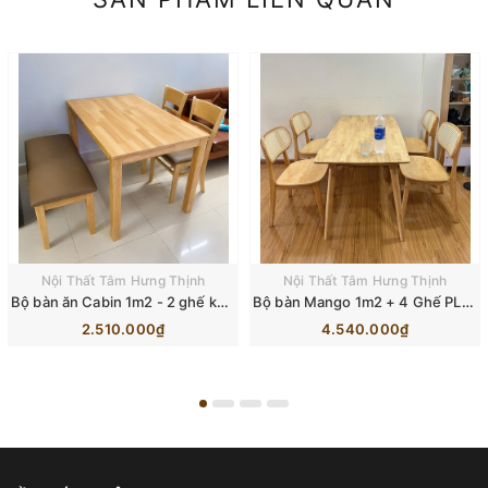
Nội Thất Tâm Hưng Thịnh
Nội Thất Tâm Hưng Thịnh
Bộ bàn ăn Cabin 1m2 - 2 ghế kèm Băng dài
Bộ bàn Mango 1m2 + 4 Ghế PLC mắt cáo
2.510.000₫
4.540.000₫