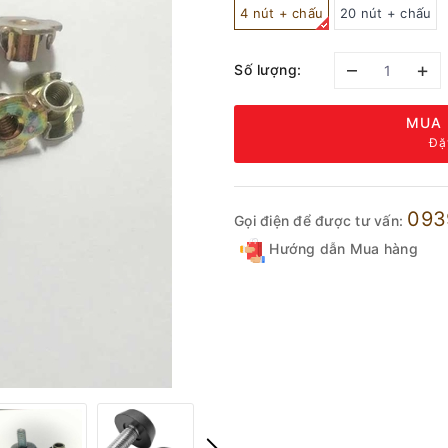
4 nút + chấu
20 nút + chấu
–
+
Số lượng:
MUA 
Đặ
093
Gọi điện để được tư vấn:
Hướng dẫn Mua hàng