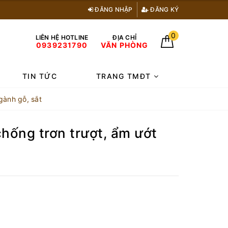
ĐĂNG NHẬP
ĐĂNG KÝ
0
LIÊN HỆ HOTLINE
ĐỊA CHỈ
0939231790
VĂN PHÒNG
TIN TỨC
TRANG TMĐT
gành gỗ, sắt
chống trơn trượt, ẩm ướt