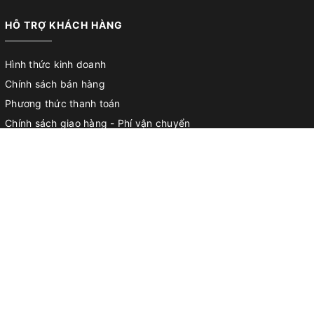
HỖ TRỢ KHÁCH HÀNG
Hình thức kinh doanh
Chính sách bán hàng
Phương thức thanh toán
Chính sách giao hàng - Phí vận chuyển
Chính sách đổi trả - Hoàn tiền
Chính sách bảo hành
Hướng dẫn mua hàng
Cơ hội việc làm
LIÊN HỆ VỚI CHÚNG TÔI
Địa chỉ
Kho: 195/24, Khu phố 18, Phường An Phú Đông, Tp.Hồ Chí Minh
Hotline