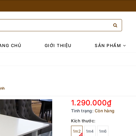
ANG CHỦ
GIỚI THIỆU
SẢN PHẨM
ịnh
1.290.000₫
Tình trạng:
Còn hàng
Kích thước:
1m2
1m4
1m6