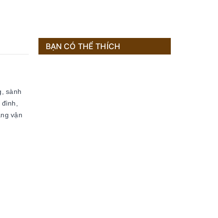
BẠN CÓ THỂ THÍCH
g, sành
 đình,
àng vận