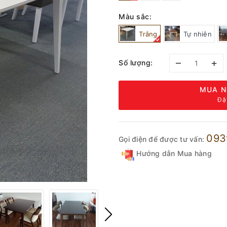
Màu sắc:
Trắng
Tự nhiên
–
+
Số lượng:
MUA N
Đặ
093
Gọi điện để được tư vấn:
Hướng dẫn Mua hàng