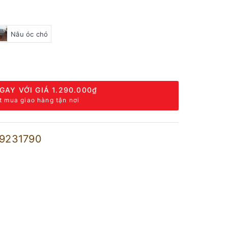
Nâu óc chó
GAY VỚI GIÁ
1.290.000₫
t mua giao hàng tận nơi
9231790