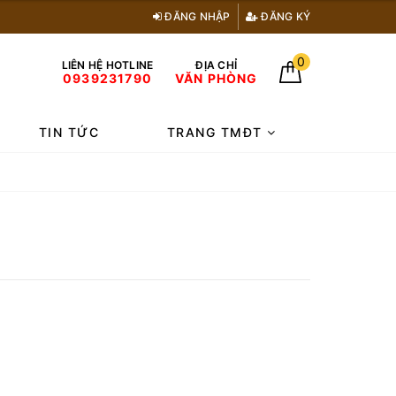
ĐĂNG NHẬP
ĐĂNG KÝ
0
LIÊN HỆ HOTLINE
ĐỊA CHỈ
0939231790
VĂN PHÒNG
TIN TỨC
TRANG TMĐT