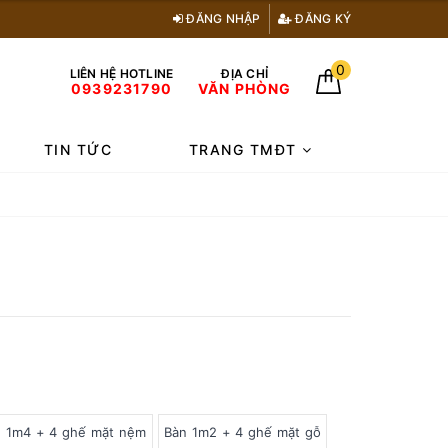
ĐĂNG NHẬP
ĐĂNG KÝ
0
LIÊN HỆ HOTLINE
ĐỊA CHỈ
0939231790
VĂN PHÒNG
TIN TỨC
TRANG TMĐT
 1m4 + 4 ghế mặt nệm
Bàn 1m2 + 4 ghế mặt gỗ