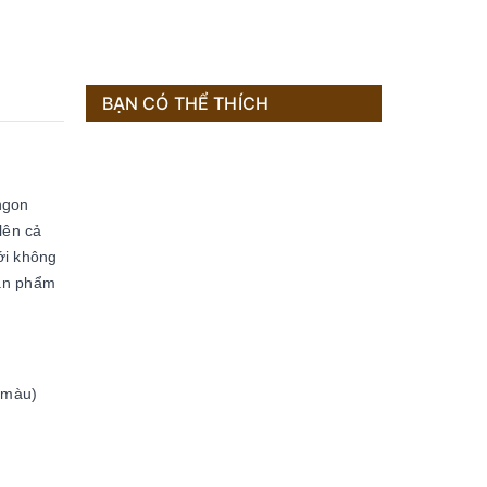
BẠN CÓ THỂ THÍCH
ngon
lên cả
ới không
sản phẩm
 màu)