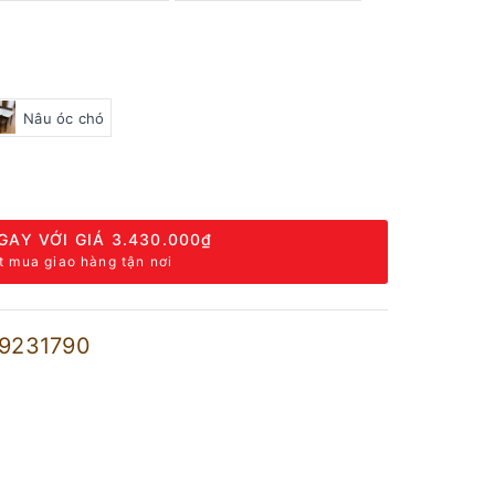
Nâu óc chó
GAY VỚI GIÁ
3.430.000₫
t mua giao hàng tận nơi
9231790