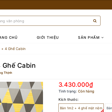
ANG CHỦ
GIỚI THIỆU
SẢN PHẨM
g + 4 Ghế Cabin
4 Ghế Cabin
ng Thịnh
3.430.000₫
Tình trạng:
Còn hàng
Kích thước:
Bàn 1m2 + 4 ghế mặt nệm
Bàn