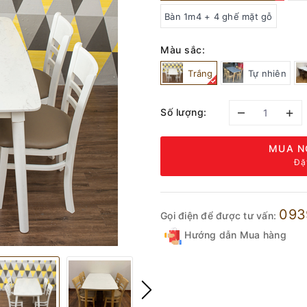
Bàn 1m4 + 4 ghế mặt gỗ
Màu sắc:
Trắng
Tự nhiên
–
+
Số lượng:
MUA N
Đặ
093
Gọi điện để được tư vấn:
Hướng dẫn Mua hàng